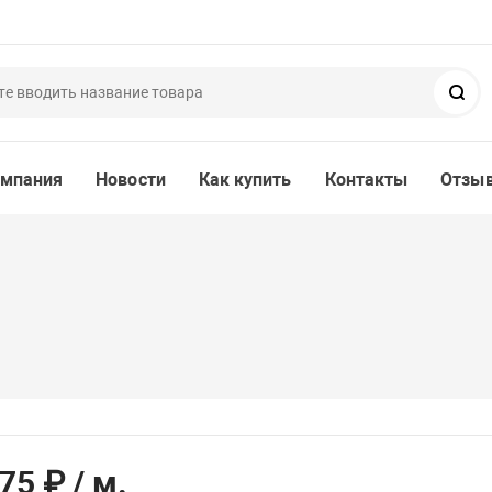
Пои
мпания
Новости
Как купить
Контакты
Отзы
75 ₽
/ м.