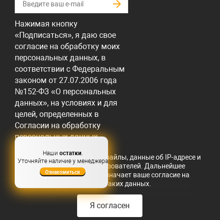
Нажимая кнопку
«Подписаться», я даю свое
согласие на обработку моих
персональных данных, в
соответствии с Федеральным
законом от 27.07.2006 года
№152-ФЗ «О персональных
данных», на условиях и для
целей, определенных в
Согласии на обработку
персональных данных
Наши
остатки
.
Этот сайт собирает cookie-файлы, данные об IP-адресе и
Уточняйте наличие у менеджера
местоположении пользователей. Дальнейшее
2017-2024 © МТ-Сибирь
Ознакомиться
использование сайта означает ваше согласие на
Дополнительная юридическая информация о правилах
обработку таких данных.
использования информации размещенной на данном
сайте и спорных случаях в случае ее нелицензионного
применения.
Я согласен