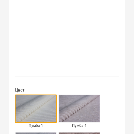
Цвет
Пумба 1
Пумба 4