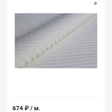
674 ₽
/ м.